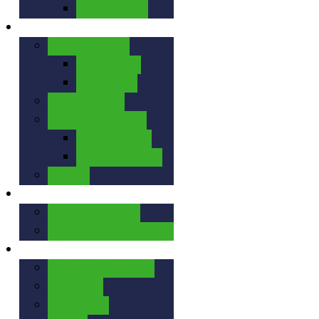
Historique
La FFBC
Affiliez-vous
Missions
Services
Assurances
Club Avantages
Partenariat
Concertation
FAQ
Nos Clubs
Affilier un club
Adhérer dans un club
Nos Activités
ULTRA CYCLISME
CYCLO
GRAVEL