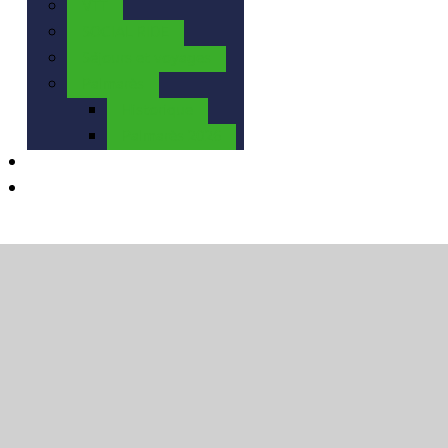
VTT
SOCIAL RIDE
Séjours et voyages
Palmarès
Historique
Palmarès 2026
Calendrier
Contact