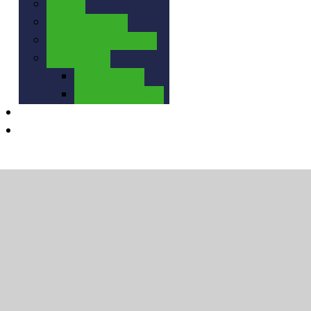
VTT
SOCIAL RIDE
Séjours et voyages
Palmarès
Historique
Palmarès 2026
Calendrier
Contact