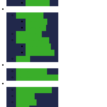
Historique
La FFBC
Affiliez-vous
Missions
Services
Assurances
Club Avantages
Partenariat
Concertation
FAQ
Nos Clubs
Affilier un club
Adhérer dans un club
Nos Activités
ULTRA CYCLISME
CYCLO
GRAVEL