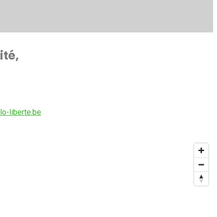
ité,
o-liberte.be