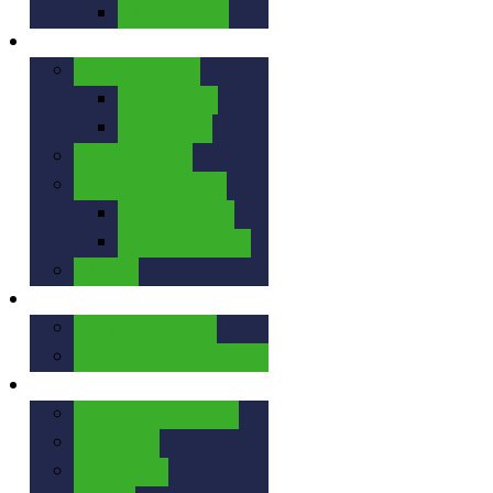
Historique
La FFBC
Affiliez-vous
Missions
Services
Assurances
Club Avantages
Partenariat
Concertation
FAQ
Nos Clubs
Affilier un club
Adhérer dans un club
Nos Activités
ULTRA CYCLISME
CYCLO
GRAVEL