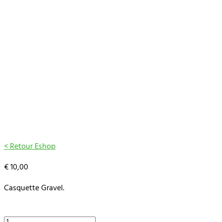
< Retour Eshop
€
10,00
Casquette Gravel.
quantité
de