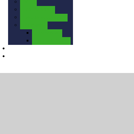
VTT
SOCIAL RIDE
Séjours et voyages
Palmarès
Historique
Palmarès 2026
Calendrier
Contact