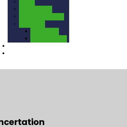
VTT
SOCIAL RIDE
Séjours et voyages
Palmarès
Historique
Palmarès 2026
Calendrier
Contact
oncertation