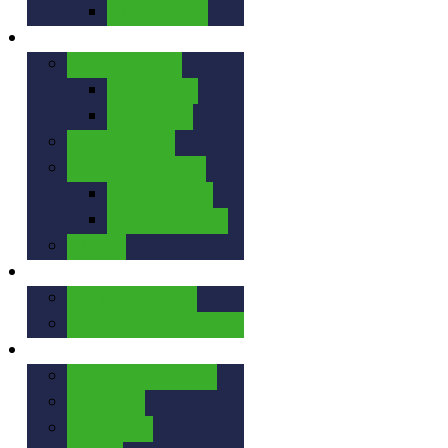
Historique
La FFBC
Affiliez-vous
Missions
Services
Assurances
Club Avantages
Partenariat
Concertation
FAQ
Nos Clubs
Affilier un club
Adhérer dans un club
Nos Activités
ULTRA CYCLISME
CYCLO
GRAVEL