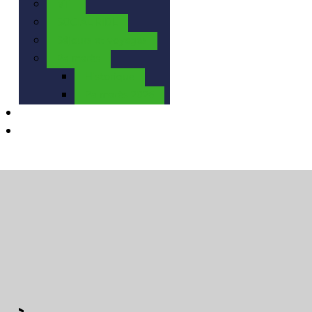
VTT
SOCIAL RIDE
Séjours et voyages
Palmarès
Historique
Palmarès 2026
Calendrier
Contact