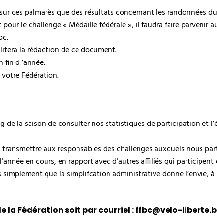
sur ces palmarès que des résultats concernant les randonnées du c
our le challenge « Médaille fédérale », il faudra faire parvenir 
oc.
ilitera la rédaction de ce document.
 fin d ’année.
e votre Fédération.
de la saison de consulter nos statistiques de participation et l’
s transmettre aux responsables des challenges auxquels nous part
nnée en cours, en rapport avec d’autres affiliés qui participent
simplement que la simplifcation administrative donne l’envie, à
a Fédération soit par courriel : ffbc@velo-liberte.be o