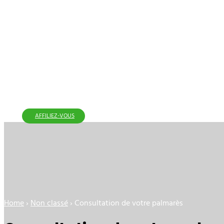
AFFILIEZ-VOUS
Home
›
Non classé
›
Consultation de votre palmarès