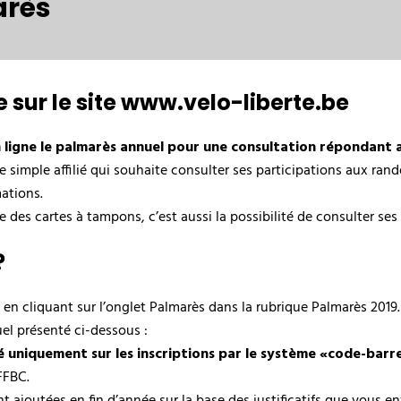
arès
 sur le site www.velo-liberte.be
en ligne le palmarès annuel pour une consultation répondant
e simple affilié qui souhaite consulter ses participations aux ra
ations.
 des cartes à tampons, c’est aussi la possibilité de consulter ses
?
e en cliquant sur l’onglet Palmarès dans la rubrique Palmarès 2019
el présenté ci-dessous :
 uniquement sur les inscriptions par le système «code-barres
FFBC.
joutées en fin d’année sur la base des justificatifs que vous env