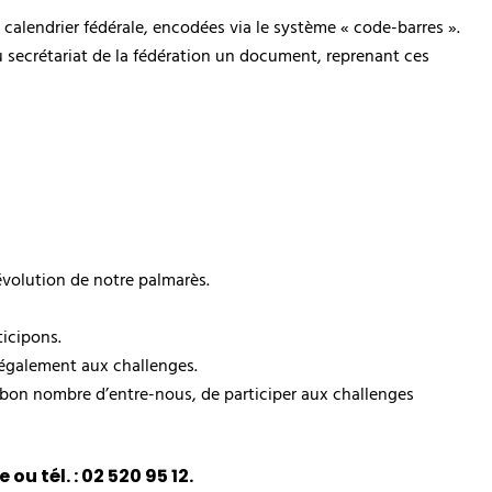
alendrier fédérale, encodées via le système « code-barres ».
au secrétariat de la fédération un document, reprenant ces
évolution de notre palmarès.
icipons.
 également aux challenges.
 bon nombre d’entre-nous, de participer aux challenges
u tél. : 02 520 95 12.