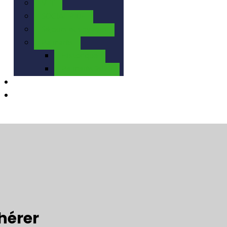
VTT
SOCIAL RIDE
Séjours et voyages
Palmarès
Historique
Palmarès 2026
Calendrier
Contact
dhérer