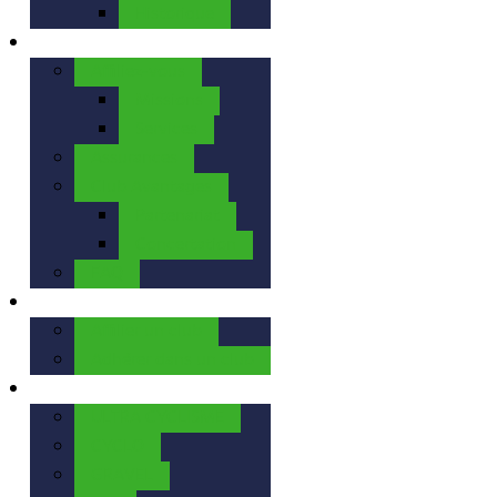
Historique
La FFBC
Affiliez-vous
Missions
Services
Assurances
Club Avantages
Partenariat
Concertation
FAQ
Nos Clubs
Affilier un club
Adhérer dans un club
Nos Activités
ULTRA CYCLISME
CYCLO
GRAVEL